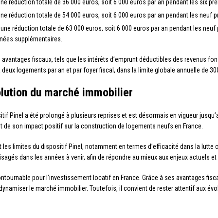
une réduction totale de 36 000 euros, soit 6 000 euros par an pendant les six p
une réduction totale de 54 000 euros, soit 6 000 euros par an pendant les neuf 
t une réduction totale de 63 000 euros, soit 6 000 euros par an pendant les neuf
nnées supplémentaires.
 avantages fiscaux, tels que les intérêts d’emprunt déductibles des revenus fonc
 à deux logements par an et par foyer fiscal, dans la limite globale annuelle de 3
volution du marché immobilier
sitif Pinel a été prolongé à plusieurs reprises et est désormais en vigueur jus
 de son impact positif sur la construction de logements neufs en France.
les limites du dispositif Pinel, notamment en termes d’efficacité dans la lutte 
isagés dans les années à venir, afin de répondre au mieux aux enjeux actuels et
ontournable pour l’investissement locatif en France. Grâce à ses avantages fiscau
 dynamiser le marché immobilier. Toutefois, il convient de rester attentif aux évo