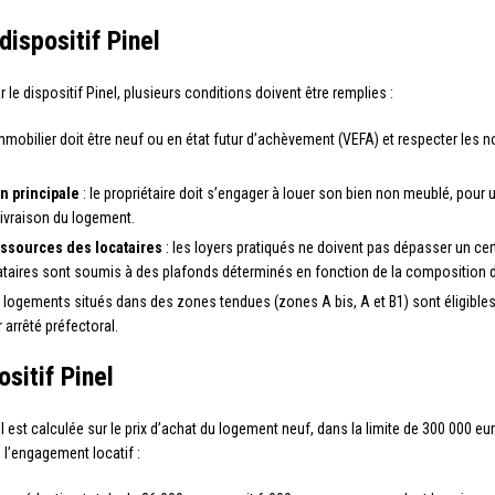
dispositif Pinel
le dispositif Pinel, plusieurs conditions doivent être remplies :
immobilier doit être neuf ou en état futur d’achèvement (VEFA) et respecter le
n principale
: le propriétaire doit s’engager à louer son bien non meublé, pour 
livraison du logement.
essources des locataires
: les loyers pratiqués ne doivent pas dépasser un ce
taires sont soumis à des plafonds déterminés en fonction de la composition d
s logements situés dans des zones tendues (zones A bis, A et B1) sont éligibles
arrêté préfectoral.
sitif Pinel
l est calculée sur le prix d’achat du logement neuf, dans la limite de 300 000 eu
e l’engagement locatif :