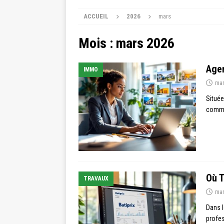
ACCUEIL
2026
mars
Mois :
mars 2026
Agen
IMMO
mar
Située
commun
Où T
TRAVAUX
mar
Dans l
profes