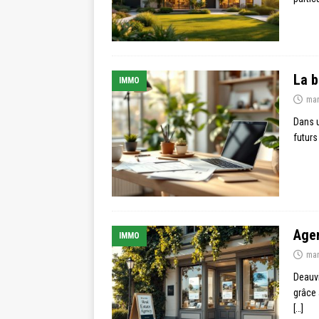
La b
IMMO
mar
Dans u
futurs
Agen
IMMO
mar
Deauvi
grâce 
[…]