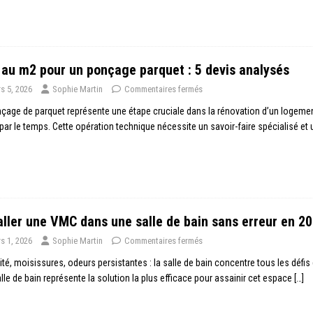
 au m2 pour un ponçage parquet : 5 devis analysés
s 5, 2026
Sophie Martin
Commentaires fermés
çage de parquet représente une étape cruciale dans la rénovation d’un logemen
 par le temps. Cette opération technique nécessite un savoir-faire spécialisé et
aller une VMC dans une salle de bain sans erreur en 2
s 1, 2026
Sophie Martin
Commentaires fermés
té, moisissures, odeurs persistantes : la salle de bain concentre tous les défi
lle de bain représente la solution la plus efficace pour assainir cet espace
[…]