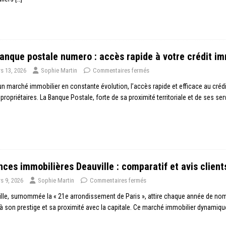
anque postale numero : accès rapide à votre crédit im
s 13, 2026
Sophie Martin
Commentaires fermés
n marché immobilier en constante évolution, l’accès rapide et efficace au crédi
 propriétaires. La Banque Postale, forte de sa proximité territoriale et de ses ser
ces immobilières Deauville : comparatif et avis client
s 9, 2026
Sophie Martin
Commentaires fermés
lle, surnommée la « 21e arrondissement de Paris », attire chaque année de no
à son prestige et sa proximité avec la capitale. Ce marché immobilier dynamiqu