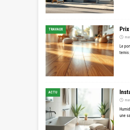
Prix
TRAVAUX
mar
Le pon
ternis
Inst
ACTU
mar
Humidi
une sa