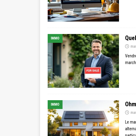
Quel
IMMO
mar
Vendre
marché
Ohm 
IMMO
mar
Le mar
altern
partic