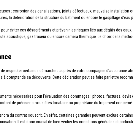
uses : corrosion des canalisations, joints défectueux, mauvaise installation o
res, la détérioration de la structure du bâtiment ou encore le gaspillage d’eau 
 pour éviter ces désagréments et prévenir les risques liés aux dégâts des eaux
écoute acoustique, gaz traceur ou encore caméra thermique. Le choix de la métho
rance
nt de respecter certaines démarches auprès de votre compagnie d’assurance afin 
uvrés à compter de sa découverte. Cette déclaration peut se faire par lettre re
ocuments nécessaires pour l’évaluation des dommages : photos, factures, devis 
rtant de préciser si vous êtes locataire ou propriétaire du logement concerné.
endra du contrat souscrit. En effet, certaines garanties peuvent exclure certain
ation. Il est donc crucial de bien vérifier les conditions générales et particul