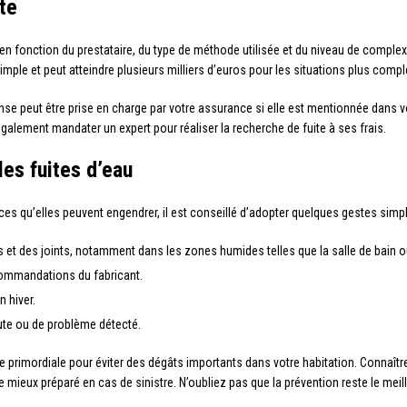
te
 en fonction du prestataire, du type de méthode utilisée et du niveau de complexi
imple et peut atteindre plusieurs milliers d’euros pour les situations plus comp
ense peut être prise en charge par votre assurance si elle est mentionnée dans 
galement mandater un expert pour réaliser la recherche de fuite à ses frais.
les fuites d’eau
nces qu’elles peuvent engendrer, il est conseillé d’adopter quelques gestes simpl
ns et des joints, notamment dans les zones humides telles que la salle de bain ou
ecommandations du fabricant.
n hiver.
ute ou de problème détecté.
e primordiale pour éviter des dégâts importants dans votre habitation. Connaît
e mieux préparé en cas de sinistre. N’oubliez pas que la prévention reste le meil