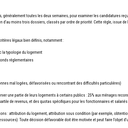
iers, généralement toutes les deux semaines, pour examiner les candidatures re
d’au moins trois dossiers, classés par ordre de priorité. Cette règle, issue de 
ritères légaux bien définis, notamment :
c la typologie du logement
afonds réglementaires
onnes mal logées, défavorisées ou rencontrant des difficultés particulières)
rver une partie de leurs logements à certains publics : 25% aux ménages reconnu
tile de revenus, et des quotas spécifiques pour les fonctionnaires et salariés 
ons : attribution du logement, attribution sous condition (par exemple, obtention
ssources). Toute décision défavorable doit être motivée et peut faire l’objet d’