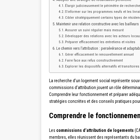
Élargir judicieusement le périmètre de recherch
S’informer sur les programmes neufs et les livra
Cibler stratégiquement certains types de réside
Maintenir une relation constructive avec les bailleurs
Assurer un suivi régulier mais mesuré
Développer des relations avec les acteurs loca
Préparer efficacement les entretiens et visites
Le chemin vers l’attribution : persévérance et adaptabi
Gérer efficacement le renouvellement annuel
Faire face aux refus constructivement
Explorer les dispositifs alternatifs et transitoires
La recherche d’un logement social représente souv
commissions d’attribution jouent un rôle détermina
Comprendre leur fonctionnement et préparer adéqua
stratégies concrètes et des conseils pratiques pour 
Comprendre le fonctionnement
Les
commissions d’attribution de logements
(CA
membres, elles réunissent des représentants du bail