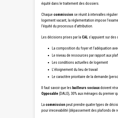
équité dans le traitement des dossiers.
Chaque
commission
se réunit à intervalles régul
logement vacant, la réglementation impose l’examen 
l’équité du processus d’attribution.
Les décisions prises par la
CAL
s’appuient sur des c
La composition du foyer et l’adéquation ave
Le niveau de ressources par rapport aux pl
Les conditions actuelles de logement
L’éloignement du lieu de travail
Le caractère prioritaire de la demande (pers
Il faut savoir que les
bailleurs sociaux
doivent rése
Opposable
(DALO), 30% aux ménages du premier quar
La
commission
peut prendre quatre types de décisi
pour irrecevabilité (dépassement des plafonds de re