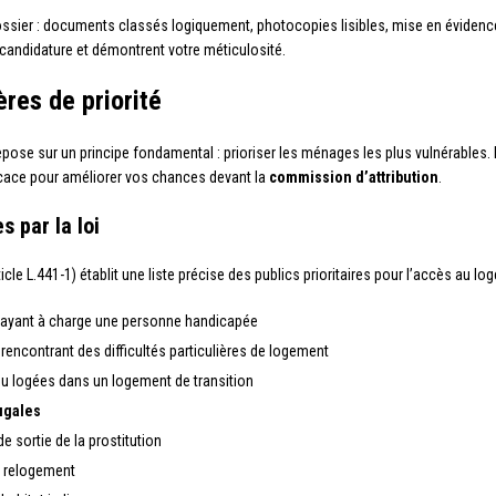
dossier : documents classés logiquement, photocopies lisibles, mise en évidenc
candidature et démontrent votre méticulosité.
tères de priorité
pose sur un principe fondamental : prioriser les ménages les plus vulnérables. Id
ficace pour améliorer vos chances devant la
commission d’attribution
.
s par la loi
ticle L.441-1) établit une liste précise des publics prioritaires pour l’accès au lo
ayant à charge une personne handicapée
encontrant des difficultés particulières de logement
 logées dans un logement de transition
ugales
 sortie de la prostitution
 relogement