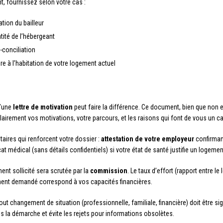
t, fournissez selon votre cas :
ation du bailleur
tité de l’hébergeant
conciliation
e à l’habitation de votre logement actuel
d’une
lettre de motivation
peut faire la différence. Ce document, bien que non 
clairement vos motivations, votre parcours, et les raisons qui font de vous un ca
ires qui renforcent votre dossier :
attestation de votre employeur
confirmant
ficat médical (sans détails confidentiels) si votre état de santé justifie un logeme
ent sollicité sera scrutée par la
commission
. Le taux d’effort (rapport entre 
ment demandé correspond à vos capacités financières.
. Tout changement de situation (professionnelle, familiale, financière) doit être 
la démarche et évite les rejets pour informations obsolètes.