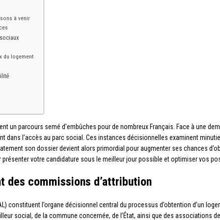
e
isons à venir
nces
 sociaux
ux du logement
lité
ent un parcours semé d’embûches pour de nombreux Français. Face à une deman
nt dans l’accès au parc social. Ces instances décisionnelles examinent minuti
tement son dossier devient alors primordial pour augmenter ses chances d’obt
présenter votre candidature sous le meilleur jour possible et optimiser vos poss
 des commissions d’attribution
L) constituent l’organe décisionnel central du processus d’obtention d’un lo
leur social, de la commune concernée, de l’État, ainsi que des associations de l