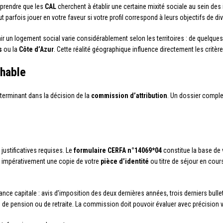
mprendre que les
CAL
cherchent à établir une certaine mixité sociale au sein de
 parfois jouer en votre faveur si votre profil correspond à leurs objectifs de div
nir un logement social varie considérablement selon les territoires : de quelqu
s
ou la
Côte d’Azur
. Cette réalité géographique influence directement les critè
chable
éterminant dans la décision de la
commission d’attribution
. Un dossier comple
.
stificatives requises. Le
formulaire CERFA n°14069*04
constitue la base de
z impérativement une copie de votre
pièce d’identité
ou titre de séjour en cou
nce capitale : avis d’imposition des deux dernières années, trois derniers bulle
fs de pension ou de retraite. La commission doit pouvoir évaluer avec précision v