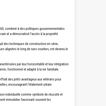
60, combiné à des politiques gouvernementales
in et a démocratisé l’accès à la propriété.
uit des techniques de construction en série,
es alignées le long de rues courbes, est devenu le
actérisées par leur horizontalité et leur intégration
ne, fonctionnel et adapté à la vie familiale.
offrait des prêts avantageux aux vétérans pour
ielles, encourageant l’étalement urbain.
aison individuelle comme symbole de réussite et
ment immobilier favorisant souvent les