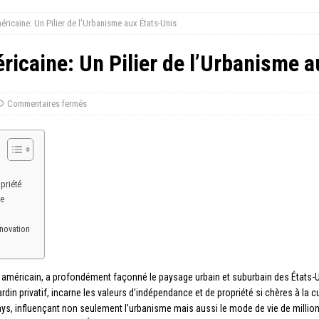
ricaine: Un Pilier de l’Urbanisme aux États-Unis
icaine: Un Pilier de l’Urbanisme a
Commentaires fermés
priété
re
nnovation
 américain, a profondément façonné le paysage urbain et suburbain des États-Un
ardin privatif, incarne les valeurs d’indépendance et de propriété si chères à la c
u pays, influençant non seulement l’urbanisme mais aussi le mode de vie de mill