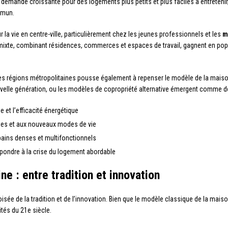
mande croissante pour des logements plus petits et plus faciles à entretenir, 
mmun.
ur la vie en centre-ville, particulièrement chez les jeunes professionnels et les
m
xte, combinant résidences, commerces et espaces de travail, gagnent en popul
s régions métropolitaines pousse également à repenser le modèle de la maiso
velle génération, ou les modèles de copropriété alternative émergent comme de
 et l’efficacité énergétique
es et aux nouveaux modes de vie
bains denses et multifonctionnels
pondre à la crise du logement abordable
ne : entre tradition et innovation
oisée de la tradition et de l’innovation. Bien que le modèle classique de la mai
ités du 21e siècle.