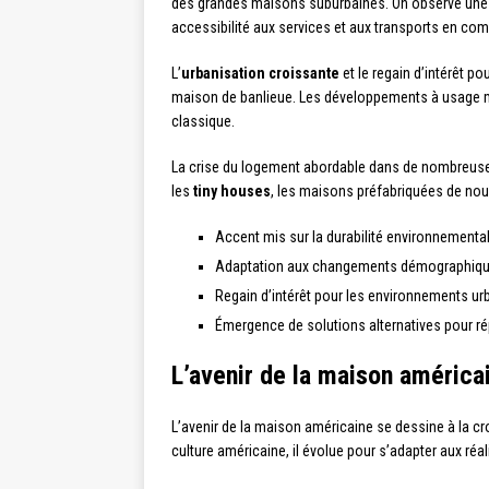
des grandes maisons suburbaines. On observe une de
accessibilité aux services et aux transports en co
L’
urbanisation croissante
et le regain d’intérêt po
maison de banlieue. Les développements à usage mi
classique.
La crise du logement abordable dans de nombreuse
les
tiny houses
, les maisons préfabriquées de nou
Accent mis sur la durabilité environnementale
Adaptation aux changements démographiqu
Regain d’intérêt pour les environnements ur
Émergence de solutions alternatives pour ré
L’avenir de la maison américai
L’avenir de la maison américaine se dessine à la cr
culture américaine, il évolue pour s’adapter aux réal