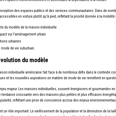
nception des espaces publics et des services communautaires. Dans de nombre
essibles en voiture plutôt qu’à pied, reflétant la priorité donnée à la mobilité
e du modèle de la maison individuelle
mpact sur l’aménagement urbain
tions urbaines
 mode de vie suburbain
évolution du modèle
maison individuelle américaine fait face à de nombreux défis dans le contexte 
 et les nouvelles aspirations en matière de mode de vie remettent en questio
jeu majeur. Les maisons individuelles, souvent énergivores et gourmandes en r
e tendance croissante vers des maisons plus petites et plus efficaces énergét
ularité, reflétant une prise de conscience accrue des enjeux environnementau
 rôle important. Le vieillissement de la population et la diminution de la tai