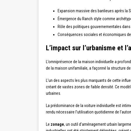
Expansion massive des banlieues après la 
Émergence du Ranch style comme archétype
Rôle des politiques gouvernementales dans l
Conséquences sociales et économiques de l
L’impact sur l’urbanisme et l
L’omniprésence de la maison individuelle a profond
de la maison unifamiliale, a façonné la structure d
L’un des aspects les plus marquants de cette influ
créant de vastes zones de faible densité. Ce modèl
urbaines.
La prédominance de la voiture individuelle est int
rendu nécessaire l’utilisation quotidienne de l’autom
Le
zonage
, un outil d’aménagement urbain largemen
industrielles ont été strictement délimitées, créa