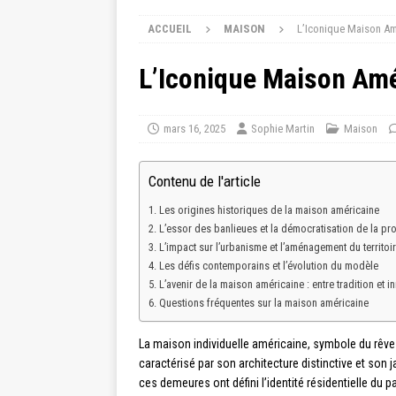
ACCUEIL
MAISON
L’Iconique Maison Amé
L’Iconique Maison Amér
mars 16, 2025
Sophie Martin
Maison
Contenu de l'article
Les origines historiques de la maison américaine
L’essor des banlieues et la démocratisation de la pro
L’impact sur l’urbanisme et l’aménagement du territoi
Les défis contemporains et l’évolution du modèle
L’avenir de la maison américaine : entre tradition et i
Questions fréquentes sur la maison américaine
La maison individuelle américaine, symbole du rêve
caractérisé par son architecture distinctive et son j
ces demeures ont défini l’identité résidentielle d