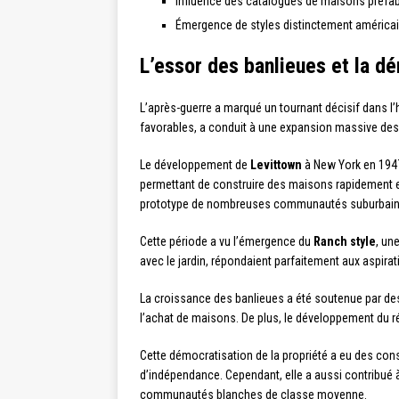
Influence des catalogues de maisons préfab
Émergence de styles distinctement américai
L’essor des banlieues et la dé
L’après-guerre a marqué un tournant décisif dans l’
favorables, a conduit à une expansion massive des
Le développement de
Levittown
à New York en 1947 
permettant de construire des maisons rapidement et
prototype de nombreuses communautés suburbaines
Cette période a vu l’émergence du
Ranch style
, un
avec le jardin, répondaient parfaitement aux aspirat
La croissance des banlieues a été soutenue par de
l’achat de maisons. De plus, le développement du ré
Cette démocratisation de la propriété a eu des con
d’indépendance. Cependant, elle a aussi contribué 
communautés blanches de classe moyenne.