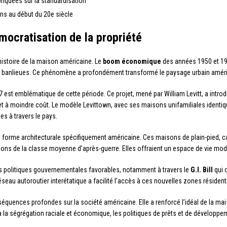
riquées sur la standardisation
ns au début du 20e siècle
mocratisation de la propriété
histoire de la maison américaine. Le
boom économique
des années 1950 et 19
 banlieues. Ce phénomène a profondément transformé le paysage urbain américa
est emblématique de cette période. Ce projet, mené par William Levitt, a introd
 à moindre coût. Le modèle Levittown, avec ses maisons unifamiliales identiqu
 à travers le pays.
e forme architecturale spécifiquement américaine. Ces maisons de plain-pied, car
ions de la classe moyenne d’après-guerre. Elles offraient un espace de vie moder
s politiques gouvernementales favorables, notamment à travers le
G.I. Bill
qui 
seau autoroutier interétatique a facilité l’accès à ces nouvelles zones résident
séquences profondes sur la société américaine. Elle a renforcé l’idéal de la m
à la ségrégation raciale et économique, les politiques de prêts et de développe