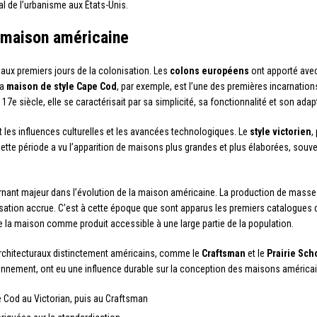
l de l’urbanisme aux États-Unis.
a maison américaine
 aux premiers jours de la colonisation. Les
colons européens
ont apporté avec
La
maison de style Cape Cod
, par exemple, est l’une des premières incarnation
17e siècle, elle se caractérisait par sa simplicité, sa fonctionnalité et son adap
nt les influences culturelles et les avancées technologiques. Le
style victorien
,
te période a vu l’apparition de maisons plus grandes et plus élaborées, souve
nant majeur dans l’évolution de la maison américaine. La production de masse 
isation accrue. C’est à cette époque que sont apparus les premiers catalogu
 de la maison comme produit accessible à une large partie de la population.
architecturaux distinctement américains, comme le
Craftsman
et le
Prairie Sch
ironnement, ont eu une influence durable sur la conception des maisons américa
e Cod au Victorian, puis au Craftsman