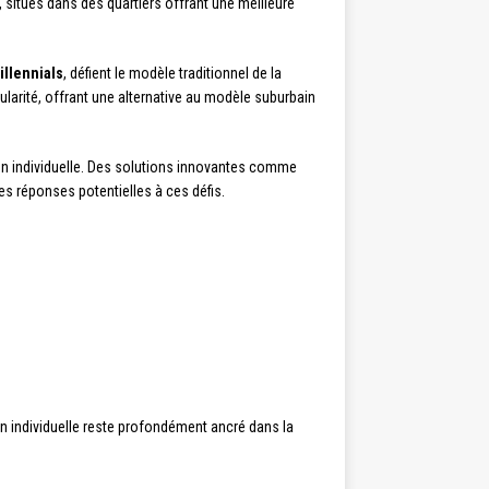
situés dans des quartiers offrant une meilleure
illennials
, défient le modèle traditionnel de la
arité, offrant une alternative au modèle suburbain
n individuelle. Des solutions innovantes comme
s réponses potentielles à ces défis.
son individuelle reste profondément ancré dans la