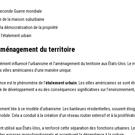
Seconde Guerre mondiale
 de la maison suburbaine
a démocratisation de la propriété
’étalement urbain
’aménagement du territoire
ément influencé l’urbanisme et l’aménagement du territoire aux États-Unis. Le
es villes américaines d’une manière unique.
ence est le phénomène de l’
étalement urbain
. Les villes américaines se sont 
e de développement a eu des conséquences significatives sur l’environnement, l’
imement liée à ce modèle d’urbanisme. Les banlieues résidentielles, souvent él
obile. Cela a conduit à la création d’un réseau routier extensif et à la proliféra
t utilisé aux États-Unis, a renforcé cette séparation des fonctions urbaines. L
nt des espaces monofonctionnels et accentuant la dépendance à la voiture.