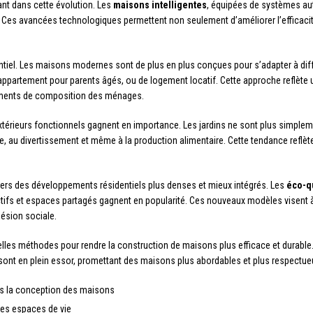
ant dans cette évolution. Les
maisons intelligentes
, équipées de systèmes aut
s. Ces avancées technologiques permettent non seulement d’améliorer l’efficaci
ntiel. Les maisons modernes sont de plus en plus conçues pour s’adapter à dif
appartement pour parents âgés, ou de logement locatif. Cette approche reflète 
ngements de composition des ménages.
s extérieurs fonctionnels gagnent en importance. Les jardins ne sont plus simpl
e, au divertissement et même à la production alimentaire. Cette tendance reflèt
vers des développements résidentiels plus denses et mieux intégrés. Les
éco-q
ifs et espaces partagés gagnent en popularité. Ces nouveaux modèles visent à 
hésion sociale.
uvelles méthodes pour rendre la construction de maisons plus efficace et durabl
s sont en plein essor, promettant des maisons plus abordables et plus respectu
ans la conception des maisons
é des espaces de vie