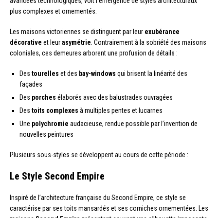
avancées technologiques, voit l’émergence de styles architecturaux
plus complexes et ornementés.
Les maisons victoriennes se distinguent par leur
exubérance
décorative
et leur
asymétrie
. Contrairement à la sobriété des maisons
coloniales, ces demeures arborent une profusion de détails :
Des
tourelles
et des
bay-windows
qui brisent la linéarité des
façades
Des
porches
élaborés avec des balustrades ouvragées
Des
toits complexes
à multiples pentes et lucarnes
Une
polychromie
audacieuse, rendue possible par l’invention de
nouvelles peintures
Plusieurs sous-styles se développent au cours de cette période :
Le Style Second Empire
Inspiré de l’architecture française du Second Empire, ce style se
caractérise par ses toits mansardés et ses corniches ornementées. Les