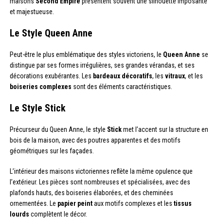
maisons
Second Empire
présentent souvent une silhouette imposante
et majestueuse.
Le Style Queen Anne
Peut-être le plus emblématique des styles victoriens, le
Queen Anne
se
distingue par ses formes irrégulières, ses grandes vérandas, et ses
décorations exubérantes. Les
bardeaux décoratifs
, les
vitraux
, et les
boiseries complexes
sont des éléments caractéristiques.
Le Style Stick
Précurseur du Queen Anne, le style
Stick
met l’accent sur la structure en
bois de la maison, avec des poutres apparentes et des motifs
géométriques sur les façades.
L’intérieur des maisons victoriennes reflète la même opulence que
l’extérieur. Les pièces sont nombreuses et spécialisées, avec des
plafonds hauts, des boiseries élaborées, et des cheminées
ornementées. Le
papier peint
aux motifs complexes et les
tissus
lourds
complètent le décor.