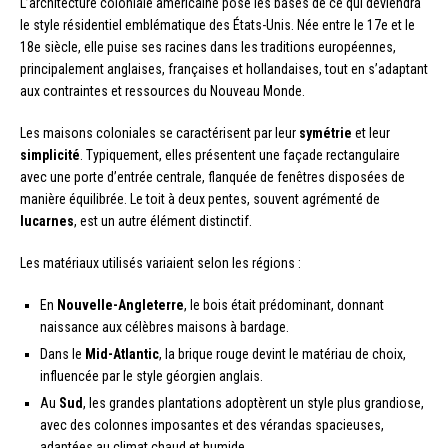
L’architecture coloniale américaine pose les bases de ce qui deviendra
le style résidentiel emblématique des États-Unis. Née entre le 17e et le
18e siècle, elle puise ses racines dans les traditions européennes,
principalement anglaises, françaises et hollandaises, tout en s’adaptant
aux contraintes et ressources du Nouveau Monde.
Les maisons coloniales se caractérisent par leur
symétrie
et leur
simplicité
. Typiquement, elles présentent une façade rectangulaire
avec une porte d’entrée centrale, flanquée de fenêtres disposées de
manière équilibrée. Le toit à deux pentes, souvent agrémenté de
lucarnes
, est un autre élément distinctif.
Les matériaux utilisés variaient selon les régions :
En
Nouvelle-Angleterre
, le bois était prédominant, donnant
naissance aux célèbres maisons à bardage.
Dans le
Mid-Atlantic
, la brique rouge devint le matériau de choix,
influencée par le style géorgien anglais.
Au
Sud
, les grandes plantations adoptèrent un style plus grandiose,
avec des colonnes imposantes et des vérandas spacieuses,
adaptées au climat chaud et humide.