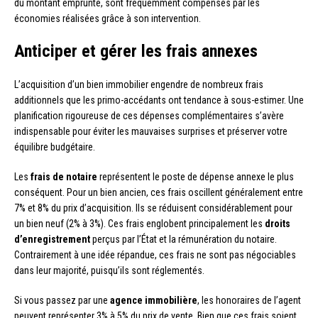
du montant emprunté, sont fréquemment compensés par les
économies réalisées grâce à son intervention.
Anticiper et gérer les frais annexes
L’acquisition d’un bien immobilier engendre de nombreux frais
additionnels que les primo-accédants ont tendance à sous-estimer. Une
planification rigoureuse de ces dépenses complémentaires s’avère
indispensable pour éviter les mauvaises surprises et préserver votre
équilibre budgétaire.
Les
frais de notaire
représentent le poste de dépense annexe le plus
conséquent. Pour un bien ancien, ces frais oscillent généralement entre
7% et 8% du prix d’acquisition. Ils se réduisent considérablement pour
un bien neuf (2% à 3%). Ces frais englobent principalement les
droits
d’enregistrement
perçus par l’État et la rémunération du notaire.
Contrairement à une idée répandue, ces frais ne sont pas négociables
dans leur majorité, puisqu’ils sont réglementés.
Si vous passez par une
agence immobilière
, les honoraires de l’agent
peuvent représenter 3% à 5% du prix de vente. Bien que ces frais soient